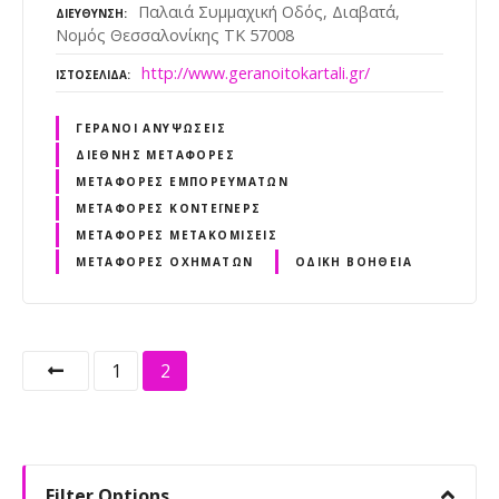
Παλαιά Συμμαχική Οδός, Διαβατά,
ΔΙΕΎΘΥΝΣΗ
Νομός Θεσσαλονίκης ΤΚ 57008
http://www.geranoitokartali.gr/
ΙΣΤΟΣΕΛΊΔΑ
ΓΕΡΑΝΟΊ ΑΝΥΨΏΣΕΙΣ
ΔΙΕΘΝΉΣ ΜΕΤΑΦΟΡΈΣ
ΜΕΤΑΦΟΡΈΣ ΕΜΠΟΡΕΥΜΆΤΩΝ
ΜΕΤΑΦΟΡΈΣ ΚΟΝΤΈΙΝΕΡΣ
ΜΕΤΑΦΟΡΈΣ ΜΕΤΑΚΟΜΊΣΕΙΣ
ΜΕΤΑΦΟΡΈΣ ΟΧΗΜΆΤΩΝ
ΟΔΙΚΉ ΒΟΉΘΕΙΑ
Θ
1
2
έ
σ
Filter Options