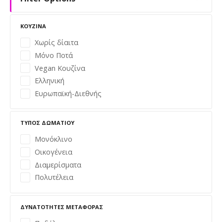
ε
ι
ΚΟΥΖΊΝΑ
ς
Χωρίς δίαιτα
Μόνο Ποτά
π
Vegan Κουζίνα
λ
Ελληνική
Ευρωπαϊκή-Διεθνής
ο
ή
ΤΎΠΟΣ ΔΩΜΑΤΊΟΥ
Μονόκλινο
γ
Οικογένεια
η
Διαμερίσματα
Πολυτέλεια
σ
η
ΔΥΝΑΤΌΤΗΤΕΣ ΜΕΤΑΦΟΡΆΣ