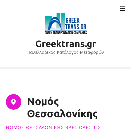
Μ
ε
τ
ά
β
α
Greektrans.gr
σ
η
Πανελλαδικός Κατάλογος Μεταφορών
σ
τ
ο
π
ε
ρ
Νομός
ι
ε
Θεσσαλονίκης
χ
ό
ΝΟΜΌΣ ΘΕΣΣΑΛΟΝΊΚΗΣ ΒΡΕΣ ΌΛΕΣ ΤΙΣ
μ