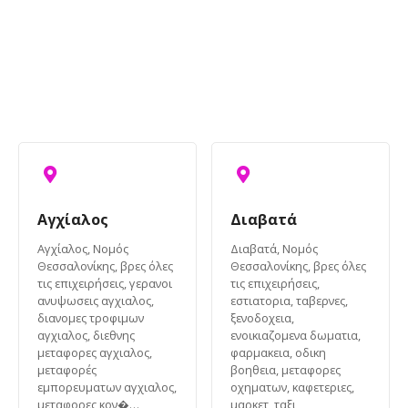
Αγχίαλος
Διαβατά
Αγχίαλος, Νομός
Διαβατά, Νομός
Θεσσαλονίκης, βρες όλες
Θεσσαλονίκης, βρες όλες
τις επιχειρήσεις, γερανοι
τις επιχειρήσεις,
ανυψωσεις αγχιαλος,
εστιατορια, ταβερνες,
διανομες τροφιμων
ξενοδοχεια,
αγχιαλος, διεθνης
ενοικιαζομενα δωματια,
μεταφορες αγχιαλος,
φαρμακεια, οδικη
μεταφορές
βοηθεια, μεταφορες
εμπορευματων αγχιαλος,
οχηματων, καφετεριες,
μεταφορες κον�…
μαρκετ, ταξι