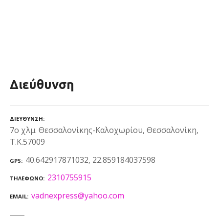
Διεύθυνση
ΔΙΕΎΘΥΝΣΗ
7ο χλμ. Θεσσαλονίκης-Καλοχωρίου, Θεσσαλονίκη,
Τ.Κ.57009
40.642917871032, 22.859184037598
GPS
2310755915
ΤΗΛΈΦΩΝΟ
vadnexpress@yahoo.com
EMAIL