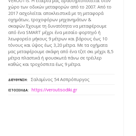
VEROUTIS. Η εταιρία μας δραστηριοποιείται στον
χώρο των οδικών μεταφορών από το 2007. Από το
2017 ασχολείται αποκλειστικά με τη μεταφορά
οχημάτων, τροχοφόρων μηχανημάτων &
σκαφών.Έχουμε τη δυνατότητα να μεταφέρουμε
από ένα SMART μέχρι ένα μεσαίο φορτηγό ή
λεωφορείο μήκους 9 μέτρων και βάρους έως 10
τόνους και ύψος έως 3,20 μέτρα. Με τα οχήματα
μας μεταφέρουμε σκάφη από ένα τζετ σκι μέχρι 8,5
μέτρα πλαστικά ή φουσκωτά πάνω σε τρέιλερ
καθώς και τροχόσπιτα έως 9 μέτρα.
Σαλαμίνος 54 Ασπρόπυργος
ΔΙΕΎΘΥΝΣΗ
https://veroutisodiki.gr
ΙΣΤΟΣΕΛΊΔΑ