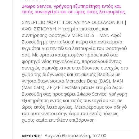
24ωρο Service, γρήγορη εξυπηρέτηση εντός και
εκτός συνεργείου και σε ώρες εκτός λειτουργίας.
ΣΥΝΕΡΓΕΙΟ ΦΟΡΤΗΓΩΝ ΛΑΓΥΝΑ ΘΕΣΣΑΛΟΝΙΚΗ |
ΑΦΟΙ ΣΙΣΚΟΥΔΗ. Η εταιρία επισκευής και
συντήρησης φορτηγών MERCEDES – MAN Αφοί
Σισκούδη με την πολυετή πείρα στο αντικείμενο
εγγυάται για την τέλεια λειτουργία του φορτηγού
σας. Με άριστα καταρτισμένο προσωπικό στα
φορτηγά νέας τεχνολογίας, παρακολουθόντας
συνεχώς σεμινάρια και επενδύοντας συνεχώς στο
χώρο της διάγνωσης και επισκευής βλαβών με
γνήσια διαγνωστικά Mercedes Benz (DAS), MAN
(Man Cats), ZF (ZF TestMan pro).Η εταιρία Αφοί
Σισκούδη σας προσφέρει 24ωρο Service, γρήγορη
εξυπηρέτηση εντός και εκτός συνεργείου και σε
ώρες εκτός λειτουργίας. Μεταφέρουμε τον οδηγό
του αυτοκινήτου στην έδρα του εντός πόλεως
χωρίς καμία επιπλέον επιβάρυνση.
Λαγυνά Θεσσαλονίκη, 572 00
ΔΙΕΎΘΥΝΣΗ