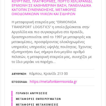
ΚΟΥΡΤΙΝΕΣ, ΠΛΑΤΦΟΡΜΕΣ, ΠΟΡΤΟ ΧΕΛΙ,ΚΡΑΝΙΔΙ,
ΕΡΜΙΟΝΗ ΣΕ ΚΑΘΗΜΕΡΙΝΗ ΒΑΣΗ, ΠΑΝΕΛΛΑΔΙΚΑ
ΚΑΤΟΠΙΝ ΣΥΝΕΝΝΟΗΣΗΣ, ΜΕΤΑΦΟΡΕΣ
ΟΙΚΟΔΟΜΙΚΩΝΝ ΥΛΙΚΩΝ ΚΑΙ ΣΙΔΗΡΩΝ
Η μεταφορική εταιρεία μας “ERMIONIDA
TRANSPORT LOGISTICS” η οποία βρίσκεται στην
Αργολίδα και πιο συγκεκριμένα στο Κρανίδι,
δραστηριοποιείται από το 1997 με μεταφορές και
μετακομίσεις, προσφέροντας ολοκληρωμένες
υπηρεσίες υπηρεσίες υψηλής ποιότητας. Έχοντας
εξυπηρετήσει έως σήμερα ένα μεγάλο αριθμό
πελατών, η μεταφορική εταιρεία μας, συνεχίζει με
το ίδιο μεράκι να παρέχει…
Κάμπου, Κρανίδι 213 00
ΔΙΕΎΘΥΝΣΗ
https://metaforikiermionida.gr
ΙΣΤΟΣΕΛΊΔΑ
ΓΕΡΑΝΟΊ ΑΝΥΨΏΣΕΙΣ
ΜΕΤΑΦΟΡΈΣ ΕΜΠΟΡΕΥΜΆΤΩΝ
ΜΕΤΑΦΟΡΈΣ ΜΕΤΑΚΟΜΊΣΕΙΣ