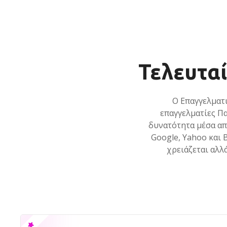
ε
ν
ο
Τελευτα
Ο Επαγγελματ
επαγγελματίες Πα
δυνατότητα μέσα απ
Google, Yahoo και 
χρειάζεται αλλ