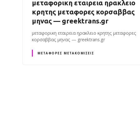
μεταφορικη εταιρεια ηρακλειο
κρητης μεταφορες κορσαββας
μηνας — greektrans.gr
μεταφορικη εταιρεια ηρακλειο κρητης μεταφορες
κορσαββας μηνας — greektrans.gr
ΜΕΤΑΦΟΡΈΣ ΜΕΤΑΚΟΜΊΣΕΙΣ
Θ
έ
σ
ε
ι