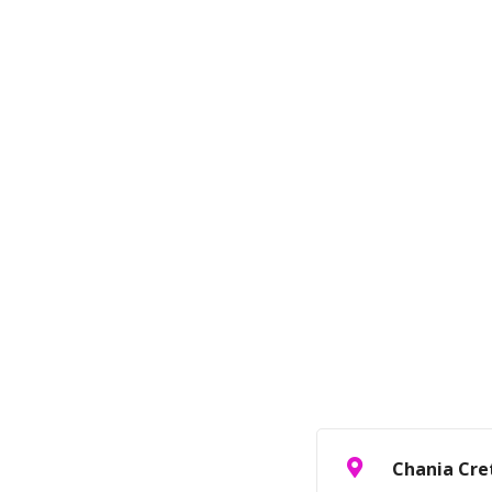
ε
ν
ο
Chania Cre