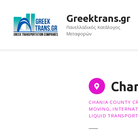
Μ
ε
Greektrans.gr
τ
ά
Πανελλαδικός Κατάλογος
β
Μεταφορών
α
σ
η
σ
τ
ο
Chan
π
ε
ρ
CHANIA COUNTY CR
ι
MOVING, INTERNAT
ε
LIQUID TRANSPORT
χ
ό
μ