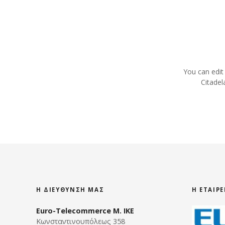
ς
π
λ
ο
You can edit
Citadel
ή
γ
η
σ
η
Η ΔΙΕΎΘΥΝΣΗ ΜΑΣ
Η ΕΤΑΙΡ
ς
Euro-Telecommerce Μ. ΙΚΕ
Κωνσταντινουπόλεως 358