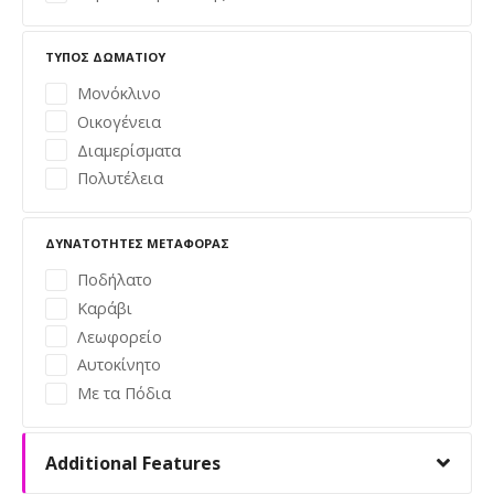
π
λ
ΤΎΠΟΣ ΔΩΜΑΤΊΟΥ
ο
Μονόκλινο
Οικογένεια
ή
Διαμερίσματα
Πολυτέλεια
γ
η
ΔΥΝΑΤΌΤΗΤΕΣ ΜΕΤΑΦΟΡΆΣ
σ
Ποδήλατο
Καράβι
η
Λεωφορείο
ς
Αυτοκίνητο
Με τα Πόδια
Additional Features