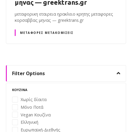
μηνας — greektrans.gr
μεταφορικη εταιρεια ηρακλειο κρητης μεταφορες
κορσαββας μηνας — greektrans.gr
ΜΕΤΑΦΟΡΈΣ ΜΕΤΑΚΟΜΊΣΕΙΣ
Θ
έ
Filter Options
σ
ΚΟΥΖΊΝΑ
ε
Χωρίς δίαιτα
Μόνο Ποτά
ι
Vegan Κουζίνα
ς
Ελληνική
Ευρωπαϊκή-Διεθνής