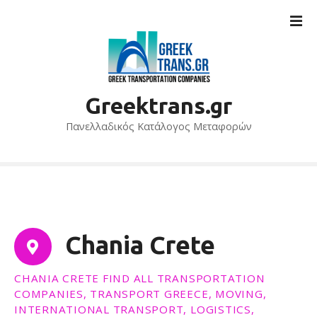
Μ
ε
τ
ά
β
α
Greektrans.gr
σ
η
Πανελλαδικός Κατάλογος Μεταφορών
σ
τ
ο
π
ε
ρ
Chania Crete
ι
ε
CHANIA CRETE FIND ALL TRANSPORTATION
χ
COMPANIES, TRANSPORT GREECE, MOVING,
ό
INTERNATIONAL TRANSPORT, LOGISTICS,
μ