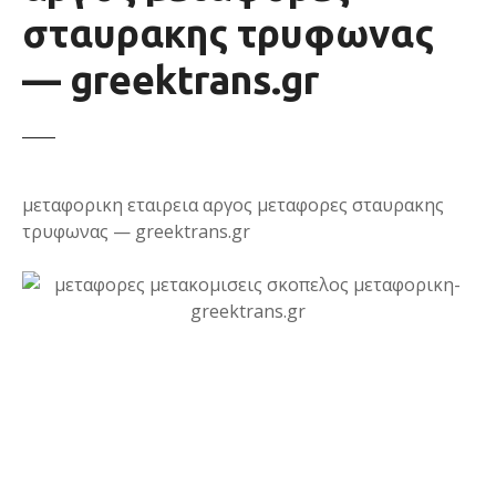
ε
σταυρακης τρυφωνας
ν
— greektrans.gr
ο
μεταφορικη εταιρεια αργος μεταφορες σταυρακης
τρυφωνας — greektrans.gr