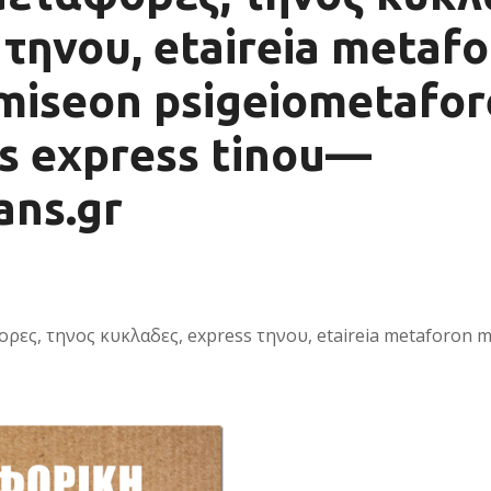
 τηνου, etaireia metaf
iseon psigeiometafore
s express tinou—
ans.gr
ς, τηνος κυκλαδες, express τηνου, etaireia metaforon m