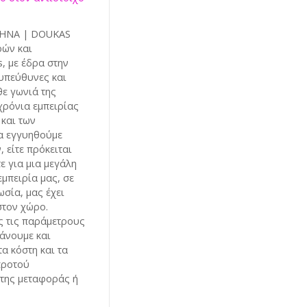
ΘΗΝΑ | DOUKAS
ρών και
, με έδρα στην
 υπεύθυνες και
θε γωνιά της
χρόνια εμπειρίας
και των
α εγγυηθούμε
 είτε πρόκειται
τε για μια μεγάλη
μπειρία μας, σε
σία, μας έχει
στον χώρο.
ς τις παράμετρους
άνουμε και
α κόστη και τα
προτού
 της μεταφοράς ή