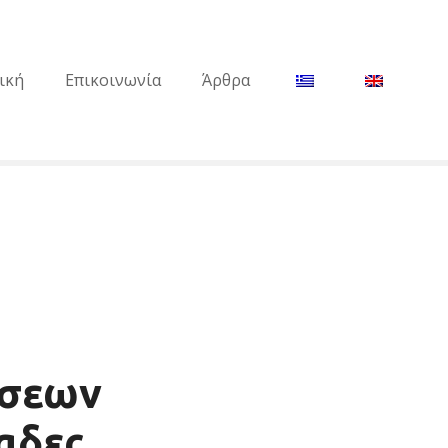
ική
Επικοινωνία
Άρθρα
ισεων
αδες,