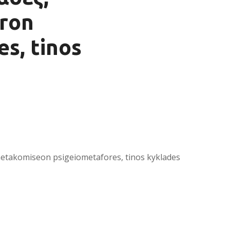
oron
s, tinos
etakomiseon psigeiometafores, tinos kyklades