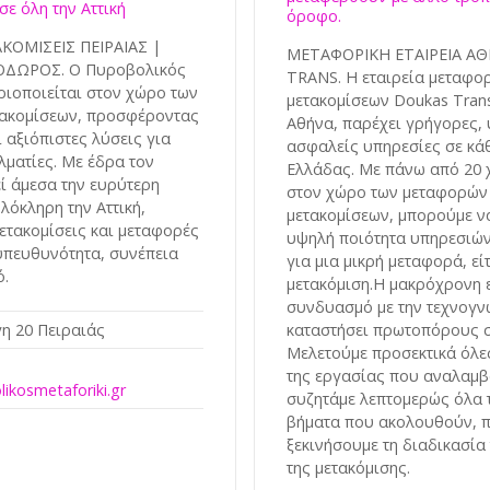
σε όλη την Αττική
όροφο.
ΟΜΙΣΕΙΣ ΠΕΙΡΑΙΑΣ |
ΜΕΤΑΦΟΡΙΚΗ ΕΤΑΙΡΕΙΑ Α
ΔΩΡΟΣ. Ο Πυροβολικός
TRANS. Η εταιρεία μεταφο
ιοποιείται στον χώρο των
μετακομίσεων Doukas Trans
τακομίσεων, προσφέροντας
Αθήνα, παρέχει γρήγορες,
 αξιόπιστες λύσεις για
ασφαλείς υπηρεσίες σε κά
λματίες. Με έδρα τον
Ελλάδας. Με πάνω από 20 
εί άμεσα την ευρύτερη
στον χώρο των μεταφορών 
λόκληρη την Αττική,
μετακομίσεων, μπορούμε ν
τακομίσεις και μεταφορές
υψηλή ποιότητα υπηρεσιών,
υπευθυνότητα, συνέπεια
για μια μικρή μεταφορά, εί
ό.
μετακόμιση.Η μακρόχρονη ε
συνδυασμό με την τεχνογνω
καταστήσει πρωτοπόρους 
η 20 Πειραιάς
Μελετούμε προσεκτικά όλε
της εργασίας που αναλαμβ
ikosmetaforiki.gr
συζητάμε λεπτομερώς όλα τ
βήματα που ακολουθούν, 
ξεκινήσουμε τη διαδικασία
της μετακόμισης.