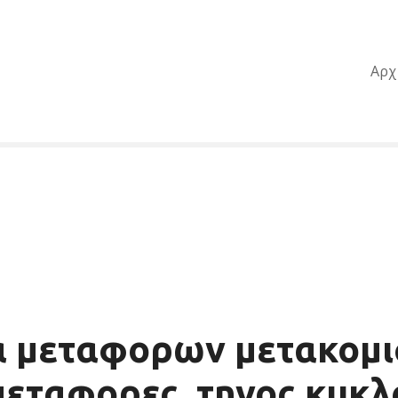
Αρχ
ια μεταφορων μετακομ
εταφορες, τηνος κυκλ