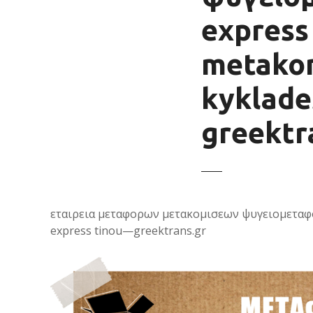
ε
express
ν
ο
metakom
kyklade
greektr
εταιρεια μεταφορων μετακομισεων ψυγειομεταφορε
express tinou—greektrans.gr