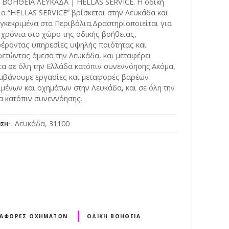
 ΒΟΗΘΕΙΑ ΛΕΥΚΑΔΑ | HELLAS SERVICE. Η οδική
α “HELLAS SERVICE” βρίσκεται στην Λευκάδα και
γκεκριμένα στα Περιβόλια.Δραστηριοποιείται για
χρόνια στο χώρο της οδικής βοήθειας,
έροντας υπηρεσίες υψηλής ποιότητας και
ετώντας άμεσα την Λευκάδα, και μεταφέρει
α σε όλη την Ελλάδα κατόπιν συνεννόησης.Ακόμα,
μβάνουμε εργασίες και μεταφορές βαρέων
ιμένων και οχημάτων στην Λευκάδα, και σε όλη την
α κατόπιν συνεννόησης.
Λευκάδα, 31100
ΝΣΗ
ΑΦΟΡΈΣ ΟΧΗΜΆΤΩΝ
ΟΔΙΚΉ ΒΟΉΘΕΙΑ