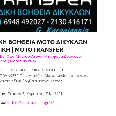
ΚΗ ΒΟΗΘΕΙΑ ΜΟΤΟ ΔΙΚΥΚΛΩΝ
ΙΚΗ | MOTOTRANSFER
 Βοηθεια Μοτοσυκλετων, Μεταφορά Δικύκλων,
ορές Μοτοσυκλετών.
 ΒΟΗΘΕΙΑ ΜΟΤΟ ΔΙΚΥΚΛΩΝ ΑΤΤΙΚΗ |
RANSFER Στην Αττική, η Mototransfer προσφέρει
ριστη οδική βοήθεια μοτοσυκλέτας.
Τεμπών 3, Καματερό, Τ.Κ.13451
ΝΣΗ
https://mototransfer.gr/el/
ΊΔΑ