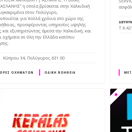
SERVIC
“ΑΣΛΑΝΗΣ” η οποία βρίσκεται στην Χαλκιδική
ασφάλε
συγκεκριμένα στον Πολύγυρο,
οποιείται για πολλά χρόνια στο χώρο της
ΔΙΕΎΘΥ
οήθειας, προσφέροντας υπηρεσίες υψηλής
Τ.Κ.42
ς και εξυπηρετώντας άμεσα την Χαλκιδική, και
ι οχήματα σε όλη την Ελλάδα κατόπιν
σης.
Κύπρου 34, Πολύγυρος 631 00
ΟΡΈΣ ΟΧΗΜΆΤΩΝ
ΟΔΙΚΉ ΒΟΉΘΕΙΑ
ΜΕΤ