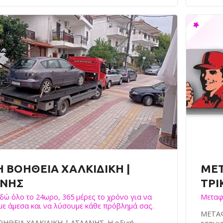
Η ΒΟΗΘΕΙΑ ΧΑΛΚΙΔΙΚΗ |
ΜΕΤ
ΝΗΣ
ΤΡΙ
εδώ όλο το 24ωρο, 365 μέρες το χρόνο για να
Μεταφ
ε άμεσα και να λύσουμε κάθε πρόβλημά σας.
ΜΕΤΑΦ
ΗΘΕΙΑ ΧΑΛΚΙΔΙΚΗ | ΑΣΛΑΝΗΣ. Η οδική