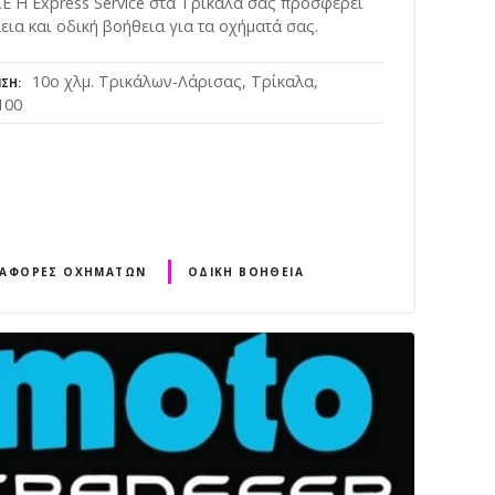
E Η Express Service στα Τρίκαλα σας προσφέρει
ια και οδική βοήθεια για τα οχήματά σας.
10ο χλμ. Τρικάλων-Λάρισας, Τρίκαλα,
ΝΣΗ
100
ΑΦΟΡΈΣ ΟΧΗΜΆΤΩΝ
ΟΔΙΚΉ ΒΟΉΘΕΙΑ