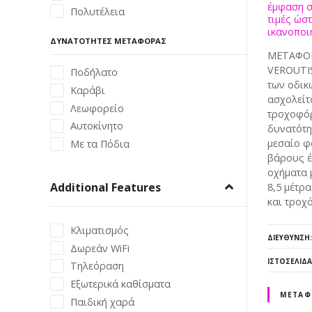
έμφαση σ
Πολυτέλεια
τιμές ώστ
ικανοποι
ΔΥΝΑΤΌΤΗΤΕΣ ΜΕΤΑΦΟΡΆΣ
ΜΕΤΑΦΟΡ
VEROUTIS
Ποδήλατο
των οδικ
Καράβι
ασχολείτ
Λεωφορείο
τροχοφό
Αυτοκίνητο
δυνατότη
μεσαίο φ
Με τα Πόδια
βάρους έ
οχήματα 
Additional Features
8,5 μέτρ
και τροχό
Κλιματισμός
ΔΙΕΎΘΥΝΣΗ
Δωρεάν WiFi
ΙΣΤΟΣΕΛΊΔΑ
Τηλεόραση
Εξωτερικά καθίσματα
ΜΕΤΑΦ
Παιδική χαρά