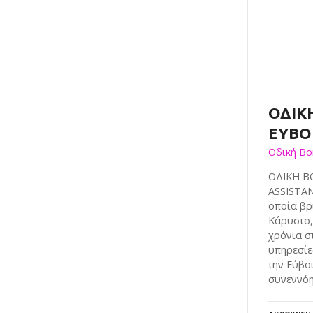
ΟΔΙΚ
ΕΥΒΟΙ
Οδική Βο
ΟΔΙΚΗ Β
ASSISTAN
οποία βρ
Κάρυστο,
χρόνια σ
υπηρεσίε
την Εύβοι
συνεννόη