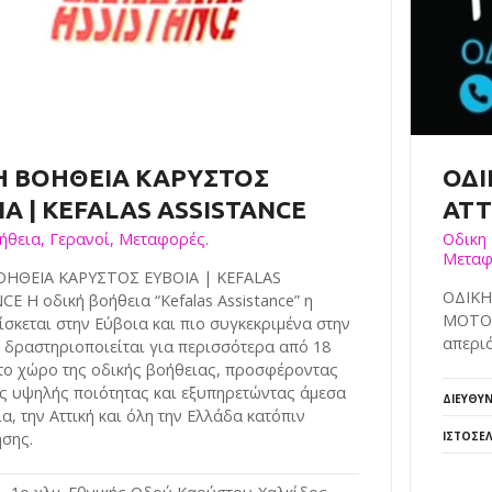
Η ΒΟΗΘΕΙΑ ΚΑΡΥΣΤΟΣ
ΟΔΙ
Α | KEFALAS ASSISTANCE
ΑΤΤ
ήθεια, Γερανοί, Μεταφορές.
Οδικη
Μεταφ
ΟΗΘΕΙΑ ΚΑΡΥΣΤΟΣ ΕΥΒΟΙΑ | KEFALAS
ΟΔΙΚΗ
CE Η οδική βοήθεια “Kefalas Assistance” η
MOTOT
ίσκεται στην Εύβοια και πιο συγκεκριμένα στην
απεριό
 δραστηριοποιείται για περισσότερα από 18
το χώρο της οδικής βοήθειας, προσφέροντας
ς υψηλής ποιότητας και εξυπηρετώντας άμεσα
ΔΙΕΎΘΥ
α, την Αττική και όλη την Ελλάδα κατόπιν
σης.
ΙΣΤΟΣΕΛ