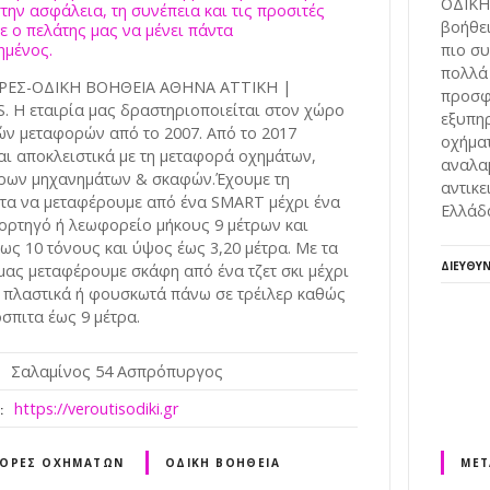
ΟΔΙΚΗ
την ασφάλεια, τη συνέπεια και τις προσιτές
βοήθει
ε ο πελάτης μας να μένει πάντα
ημένος.
πιο συ
πολλά 
ΕΣ-ΟΔΙΚΗ ΒΟΗΘΕΙΑ ΑΘΗΝΑ ΑΤΤΙΚΗ |
προσφ
. Η εταιρία μας δραστηριοποιείται στον χώρο
εξυπηρ
ών μεταφορών από το 2007. Από το 2017
οχήματ
αι αποκλειστικά με τη μεταφορά οχημάτων,
αναλα
ρων μηχανημάτων & σκαφών.Έχουμε τη
αντικε
τα να μεταφέρουμε από ένα SMART μέχρι ένα
Ελλάδ
ορτηγό ή λεωφορείο μήκους 9 μέτρων και
ως 10 τόνους και ύψος έως 3,20 μέτρα. Με τα
ΔΙΕΎΘΥ
μας μεταφέρουμε σκάφη από ένα τζετ σκι μέχρι
α πλαστικά ή φουσκωτά πάνω σε τρέιλερ καθώς
σπιτα έως 9 μέτρα.
Σαλαμίνος 54 Ασπρόπυργος
https://veroutisodiki.gr
ΟΡΈΣ ΟΧΗΜΆΤΩΝ
ΟΔΙΚΉ ΒΟΉΘΕΙΑ
ΜΕΤ