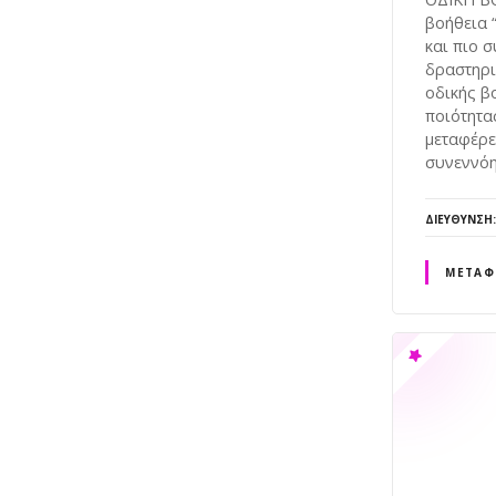
βοήθεια 
και πιο 
δραστηρι
οδικής β
ποιότητα
μεταφέρε
συνεννόη
ΔΙΕΎΘΥΝΣΗ
ΜΕΤΑΦ