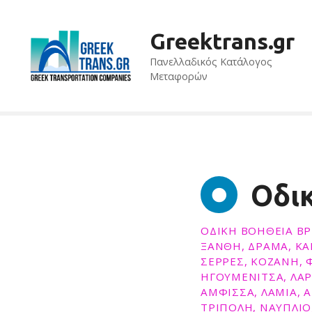
Μ
ε
Greektrans.gr
τ
ά
Πανελλαδικός Κατάλογος
β
Μεταφορών
α
σ
η
σ
τ
ο
Οδι
π
ε
ρ
ΟΔΙΚΉ ΒΟΉΘΕΙΑ ΒΡ
ι
ΞΑΝΘΗ, ΔΡΑΜΑ, ΚΑΒ
ε
ΣΕΡΡΕΣ, ΚΟΖΑΝΗ, Φ
χ
ΗΓΟΥΜΕΝΙΤΣΑ, ΛΑΡΙ
ό
ΑΜΦΙΣΣΑ, ΛΑΜΙΑ, 
ΤΡΙΠΟΛΗ, ΝΑΥΠΛΙΟ
μ