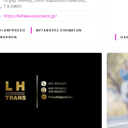
1ο χλμ. Εθνικής Οδού Καρύστου-Χαλκίδος,
, Τ.Κ.34001
https://kefalasassistance.gr/
ΟΊ ΑΝΥΨΏΣΕΙΣ
ΜΕΤΑΦΟΡΈΣ ΟΧΗΜΆΤΩΝ
 ΒΟΉΘΕΙΑ
ΟΔΙ