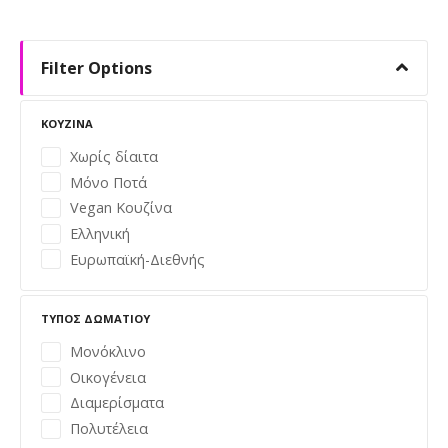
Θ
έ
Filter Options
σ
ΚΟΥΖΊΝΑ
ε
Χωρίς δίαιτα
Μόνο Ποτά
ι
Vegan Κουζίνα
ς
Ελληνική
Ευρωπαϊκή-Διεθνής
π
λ
ΤΎΠΟΣ ΔΩΜΑΤΊΟΥ
ο
Μονόκλινο
Οικογένεια
ή
Διαμερίσματα
Πολυτέλεια
γ