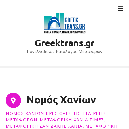
Μ
ε
τ
ά
β
α
Greektrans.gr
σ
η
Πανελλαδικός Κατάλογος Μεταφορών
σ
τ
ο
π
ε
ρ
Νομός Χανίων
ι
ε
ΝΟΜΌΣ ΧΑΝΊΩΝ ΒΡΕΣ ΌΛΕΣ ΤΙΣ ΕΤΑΙΡΕΊΕΣ
χ
ΜΕΤΑΦΟΡΏΝ. ΜΕΤΑΦΟΡΙΚΗ ΧΑΝΙΑ ΤΙΜΕΣ,
ό
ΜΕΤΑΦΟΡΙΚΗ ΖΑΝΙΔΑΚΗΣ ΧΑΝΙΑ, ΜΕΤΑΦΟΡΙΚΗ
μ