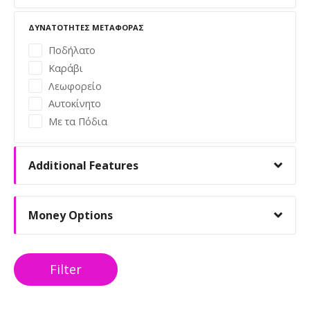
η
ΔΥΝΑΤΌΤΗΤΕΣ ΜΕΤΑΦΟΡΆΣ
σ
Ποδήλατο
Καράβι
η
Λεωφορείο
ς
Αυτοκίνητο
Με τα Πόδια
Additional Features
Money Options
Filter