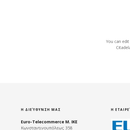
s
t
s
n
You can edit
Citadel
a
v
i
g
a
t
Η ΔΙΕΎΘΥΝΣΗ ΜΑΣ
Η ΕΤΑΙΡ
i
Euro-Telecommerce Μ. ΙΚΕ
Κωνσταντινουπόλεως 358