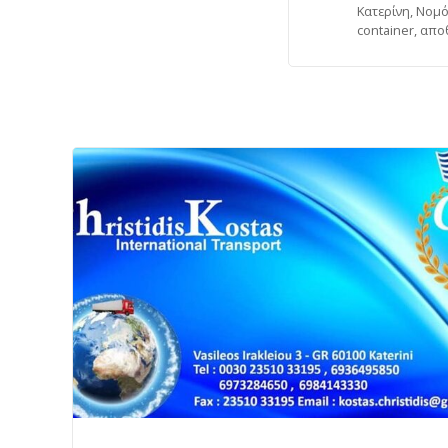
Κατερίνη, Νομός
container, απο