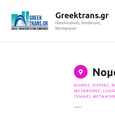
S
k
Greektrans.gr
i
p
Πανελλαδικός Κατάλογος
t
Μεταφορών
o
c
o
n
t
e
Νομ
n
t
ΝΟΜΌΣ ΠΙΕΡΊΑΣ, Β
ΜΕΤΑΦΟΡΕΣ, LOGIS
ΓΕΝΙΚΕΣ ΜΕΤΑΦΟΡ