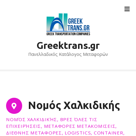
S
k
i
p
t
o
Greektrans.gr
c
o
Πανελλαδικός Κατάλογος Μεταφορών
n
t
e
n
t
Νομός Χαλκιδικής
ΝΟΜΌΣ ΧΑΛΚΙΔΙΚΉΣ, ΒΡΕΣ ΌΛΕΣ ΤΙΣ
ΕΠΙΧΕΙΡΉΣΕΙΣ, ΜΕΤΑΦΟΡΕΣ ΜΕΤΑΚΟΜΙΣΕΙΣ,
ΔΙΕΘΝΗΣ ΜΕΤΑΦΟΡΕΣ, LOGISTICS, CONTAINER,