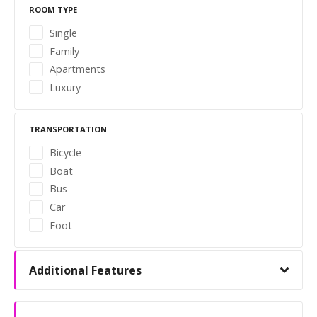
v
ROOM TYPE
i
Single
Family
g
Apartments
Luxury
a
t
TRANSPORTATION
i
Bicycle
Boat
o
Bus
n
Car
Foot
Additional Features