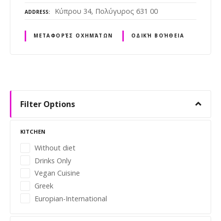
Κύπρου 34, Πολύγυρος 631 00
ADDRESS
ΜΕΤΑΦΟΡΈΣ ΟΧΗΜΆΤΩΝ
ΟΔΙΚΉ ΒΟΉΘΕΙΑ
P
o
Filter Options
s
KITCHEN
t
Without diet
Drinks Only
s
Vegan Cuisine
n
Greek
Europian-International
a