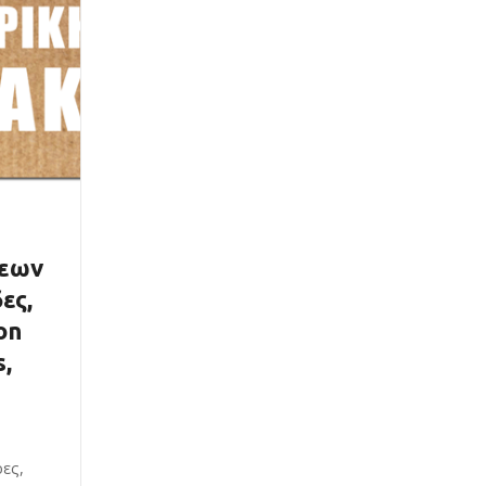
σεων
ες,
on
,
ες,