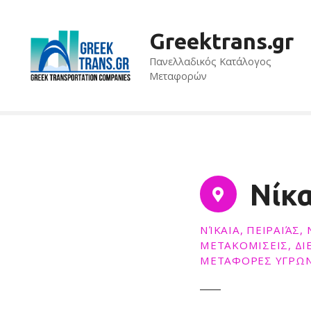
S
k
Greektrans.gr
i
p
Πανελλαδικός Κατάλογος
t
Μεταφορών
o
c
o
n
t
e
Νίκα
n
t
ΝΊΚΑΙΑ, ΠΕΙΡΑΙΆΣ
ΜΕΤΑΚΟΜΙΣΕΙΣ, ΔΙ
ΜΕΤΑΦΟΡΕΣ ΥΓΡΩΝ