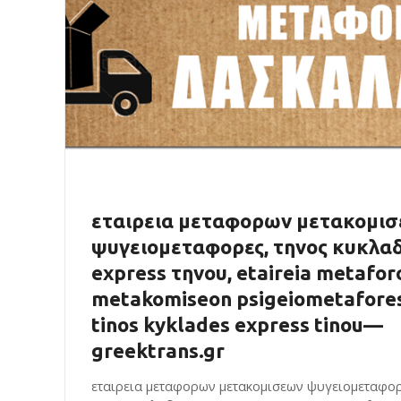
εταιρεια μεταφορων μετακομι
ψυγειομεταφορες, τηνος κυκλαδ
express τηνου, etaireia metafor
metakomiseon psigeiometafores
tinos kyklades express tinou—
greektrans.gr
εταιρεια μεταφορων μετακομισεων ψυγειομεταφορ