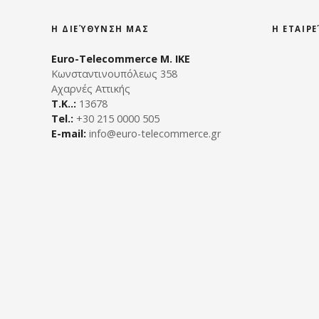
v
Η ΔΙΕΎΘΥΝΣΗ ΜΑΣ
Η ΕΤΑΙΡ
i
Euro-Telecommerce Μ. ΙΚΕ
g
Κωνσταντινουπόλεως 358
Αχαρνές Αττικής
a
Τ.Κ..:
13678
Tel.:
+30 215 0000 505
t
E-mail:
info@euro-telecommerce.gr
i
o
n