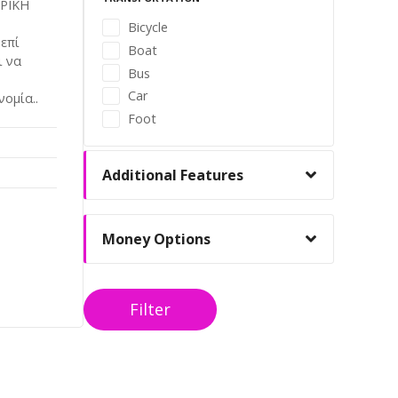
ΡΙΚΗ
Bicycle
επί
Boat
ι να
Bus
Car
νομία..
Foot
Additional Features
Money Options
Filter