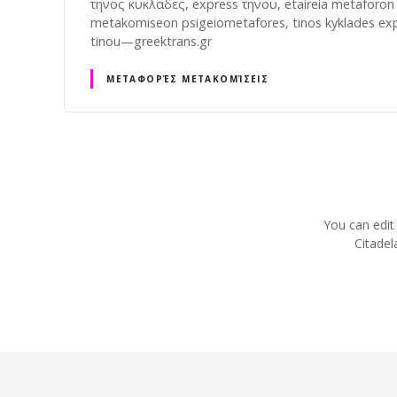
τηνος κυκλαδες, express τηνου, etaireia metaforon
metakomiseon psigeiometafores, tinos kyklades ex
tinou—greektrans.gr
ΜΕΤΑΦΟΡΈΣ ΜΕΤΑΚΟΜΊΣΕΙΣ
P
o
You can edit
s
Citadel
t
s
n
a