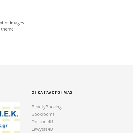
xt or images.
y theme.
ΟΙ ΚΑΤΆΛΟΓΟΙ ΜΑΣ
BeautyBooking
Bookrooms
Doctors4U
Lawyers4U