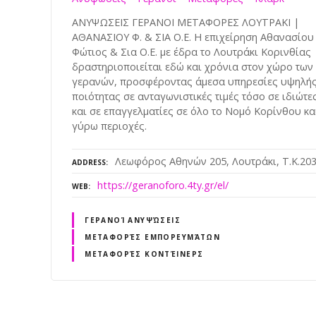
ΑΝΥΨΩΣΕΙΣ ΓΕΡΑΝΟΙ ΜΕΤΑΦΟΡΕΣ ΛΟΥΤΡΑΚΙ |
ΑΘΑΝΑΣΙΟΥ Φ. & ΣΙΑ Ο.Ε. Η επιχείρηση Αθανασίου
Φώτιος & Σια Ο.Ε. με έδρα το Λουτράκι Κορινθίας
δραστηριοποιείται εδώ και χρόνια στον χώρο των
γερανών, προσφέροντας άμεσα υπηρεσίες υψηλή
ποιότητας σε ανταγωνιστικές τιμές τόσο σε ιδιώτε
και σε επαγγελματίες σε όλο το Νομό Κορίνθου και
γύρω περιοχές.
Λεωφόρος Αθηνών 205, Λουτράκι, Τ.Κ.20
ADDRESS
https://geranoforo.4ty.gr/el/
WEB
ΓΕΡΑΝΟΊ ΑΝΥΨΏΣΕΙΣ
ΜΕΤΑΦΟΡΈΣ ΕΜΠΟΡΕΥΜΆΤΩΝ
ΜΕΤΑΦΟΡΈΣ ΚΟΝΤΈΙΝΕΡΣ