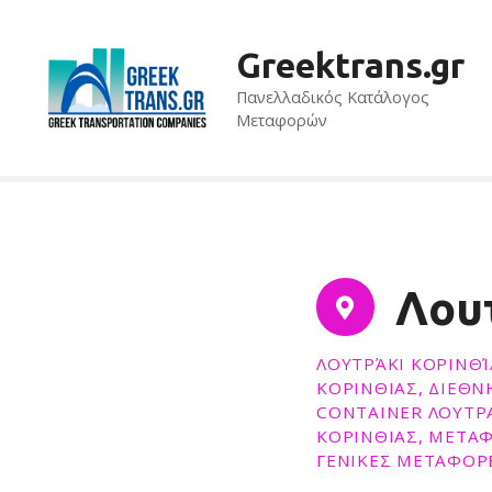
S
k
Greektrans.gr
i
p
Πανελλαδικός Κατάλογος
t
Μεταφορών
o
c
o
n
t
e
Λου
n
t
ΛΟΥΤΡΆΚΙ ΚΟΡΙΝΘΊ
ΚΟΡΙΝΘΙΑΣ, ΔΙΕΘΝ
CONTAINER ΛΟΥΤΡΑ
ΚΟΡΙΝΘΙΑΣ, ΜΕΤΑΦ
ΓΕΝΙΚΕΣ ΜΕΤΑΦΟΡ