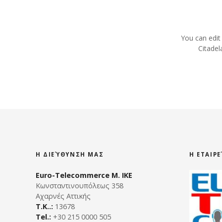
P
o
You can edit
s
Citadel
t
s
n
a
v
Η ΔΙΕΎΘΥΝΣΗ ΜΑΣ
Η ΕΤΑΙΡ
i
Euro-Telecommerce Μ. ΙΚΕ
g
Κωνσταντινουπόλεως 358
Αχαρνές Αττικής
a
Τ.Κ..:
13678
Tel.:
+30 215 0000 505