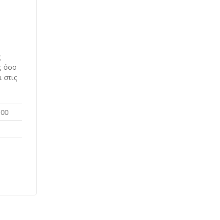
ς
ς όσο
 στις
300