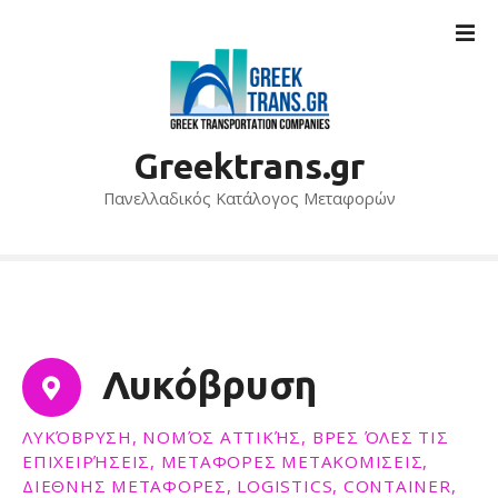
S
k
i
p
t
o
Greektrans.gr
c
o
Πανελλαδικός Κατάλογος Μεταφορών
n
t
e
n
t
Λυκόβρυση
ΛΥΚΌΒΡΥΣΗ, ΝΟΜΌΣ ΑΤΤΙΚΉΣ, ΒΡΕΣ ΌΛΕΣ ΤΙΣ
ΕΠΙΧΕΙΡΉΣΕΙΣ, ΜΕΤΑΦΟΡΕΣ ΜΕΤΑΚΟΜΙΣΕΙΣ,
ΔΙΕΘΝΗΣ ΜΕΤΑΦΟΡΕΣ, LOGISTICS, CONTAINER,