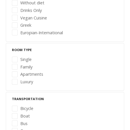
t
Without diet
Drinks Only
s
Vegan Cuisine
n
Greek
Europian-International
a
v
ROOM TYPE
i
Single
Family
g
Apartments
Luxury
a
t
TRANSPORTATION
i
Bicycle
Boat
o
Bus