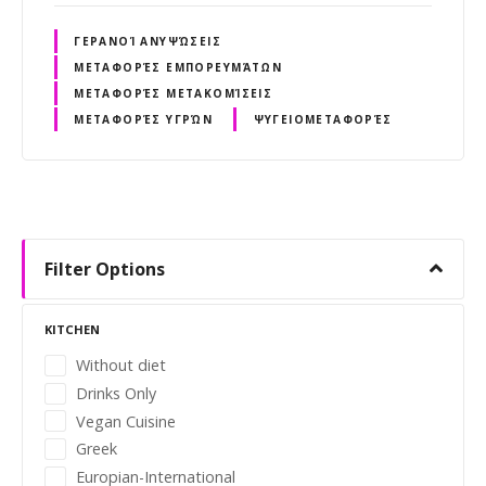
ΓΕΡΑΝΟΊ ΑΝΥΨΏΣΕΙΣ
ΜΕΤΑΦΟΡΈΣ ΕΜΠΟΡΕΥΜΆΤΩΝ
ΜΕΤΑΦΟΡΈΣ ΜΕΤΑΚΟΜΊΣΕΙΣ
ΜΕΤΑΦΟΡΈΣ ΥΓΡΏΝ
ΨΥΓΕΙΟΜΕΤΑΦΟΡΈΣ
P
o
Filter Options
s
KITCHEN
t
Without diet
Drinks Only
s
Vegan Cuisine
n
Greek
Europian-International