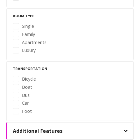
a
v
ROOM TYPE
i
Single
Family
g
Apartments
Luxury
a
t
TRANSPORTATION
i
Bicycle
Boat
o
Bus
n
Car
Foot
Additional Features