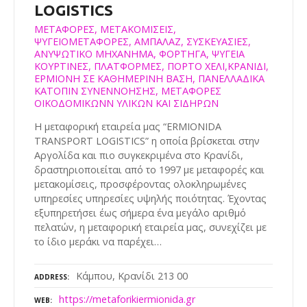
LOGISTICS
ΜΕΤΑΦΟΡΕΣ, ΜΕΤΑΚΟΜΙΣΕΙΣ,
ΨΥΓΕΙΟΜΕΤΑΦΟΡΕΣ, ΑΜΠΑΛΑΖ, ΣΥΣΚΕΥΑΣΙΕΣ,
ΑΝΥΨΩΤΙΚΟ ΜΗΧΑΝΗΜΑ, ΦΟΡΤΗΓΑ, ΨΥΓΕΙΑ
ΚΟΥΡΤΙΝΕΣ, ΠΛΑΤΦΟΡΜΕΣ, ΠΟΡΤΟ ΧΕΛΙ,ΚΡΑΝΙΔΙ,
ΕΡΜΙΟΝΗ ΣΕ ΚΑΘΗΜΕΡΙΝΗ ΒΑΣΗ, ΠΑΝΕΛΛΑΔΙΚΑ
ΚΑΤΟΠΙΝ ΣΥΝΕΝΝΟΗΣΗΣ, ΜΕΤΑΦΟΡΕΣ
ΟΙΚΟΔΟΜΙΚΩΝΝ ΥΛΙΚΩΝ ΚΑΙ ΣΙΔΗΡΩΝ
Η μεταφορική εταιρεία μας “ERMIONIDA
TRANSPORT LOGISTICS” η οποία βρίσκεται στην
Αργολίδα και πιο συγκεκριμένα στο Κρανίδι,
δραστηριοποιείται από το 1997 με μεταφορές και
μετακομίσεις, προσφέροντας ολοκληρωμένες
υπηρεσίες υπηρεσίες υψηλής ποιότητας. Έχοντας
εξυπηρετήσει έως σήμερα ένα μεγάλο αριθμό
πελατών, η μεταφορική εταιρεία μας, συνεχίζει με
το ίδιο μεράκι να παρέχει…
Κάμπου, Κρανίδι 213 00
ADDRESS
https://metaforikiermionida.gr
WEB