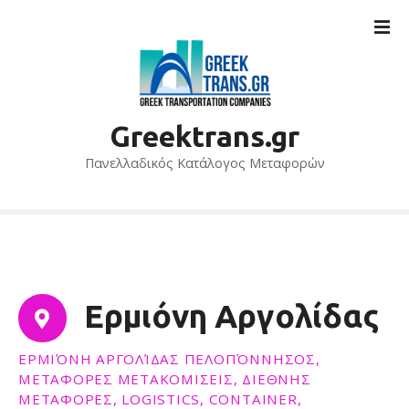
S
k
i
p
t
o
Greektrans.gr
c
o
Πανελλαδικός Κατάλογος Μεταφορών
n
t
e
n
t
Ερμιόνη Αργολίδας
ΕΡΜΙΌΝΗ ΑΡΓΟΛΊΔΑΣ ΠΕΛΟΠΌΝΝΗΣΟΣ,
ΜΕΤΑΦΟΡΕΣ ΜΕΤΑΚΟΜΙΣΕΙΣ, ΔΙΕΘΝΗΣ
ΜΕΤΑΦΟΡΕΣ, LOGISTICS, CONTAINER,