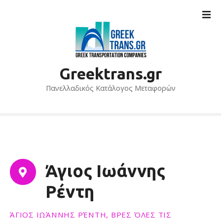
S
k
i
p
t
o
Greektrans.gr
c
o
Πανελλαδικός Κατάλογος Μεταφορών
n
t
e
n
t
Άγιος Ιωάννης
Ρέντη
ΆΓΙΟΣ ΙΩΆΝΝΗΣ ΡΈΝΤΗ, ΒΡΕΣ ΌΛΕΣ ΤΙΣ