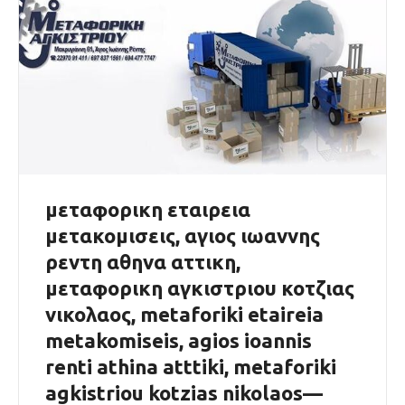
μεταφορικη εταιρεια
μετακομισεις, αγιος ιωαννης
ρεντη αθηνα αττικη,
μεταφορικη αγκιστριου κοτζιας
νικολαος, metaforiki etaireia
metakomiseis, agios ioannis
renti athina atttiki, metaforiki
agkistriou kotzias nikolaos—