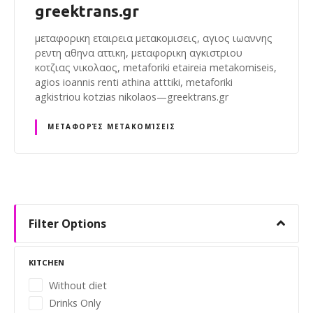
greektrans.gr
μεταφορικη εταιρεια μετακομισεις, αγιος ιωαννης
ρεντη αθηνα αττικη, μεταφορικη αγκιστριου
κοτζιας νικολαος, metaforiki etaireia metakomiseis,
agios ioannis renti athina atttiki, metaforiki
agkistriou kotzias nikolaos—greektrans.gr
ΜΕΤΑΦΟΡΈΣ ΜΕΤΑΚΟΜΊΣΕΙΣ
P
o
Filter Options
s
KITCHEN
t
Without diet
Drinks Only
s