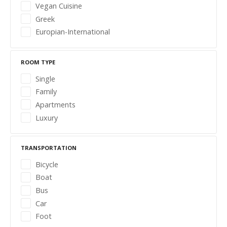
Vegan Cuisine
n
Greek
Europian-International
a
v
ROOM TYPE
i
Single
Family
g
Apartments
Luxury
a
t
TRANSPORTATION
i
Bicycle
Boat
o
Bus
n
Car
Foot