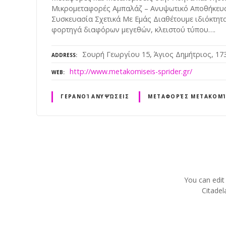
Μικρομεταφορές Αμπαλάζ – Ανυψωτικό Αποθήκευ
Συσκευασία Σχετικά Με Εμάς Διαθέτουμε ιδιόκτητ
φορτηγά διαφόρων μεγεθών, κλειστού τύπου….
Σουρή Γεωργίου 15, Άγιος Δημήτριος, 17
ADDRESS
http://www.metakomiseis-sprider.gr/
WEB
ΓΕΡΑΝΟΊ ΑΝΥΨΏΣΕΙΣ
ΜΕΤΑΦΟΡΈΣ ΜΕΤΑΚΟΜΊ
P
o
You can edit
s
Citadel
t