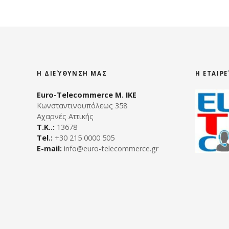
s
n
a
v
Η ΔΙΕΎΘΥΝΣΗ ΜΑΣ
Η ΕΤΑΙΡ
i
Euro-Telecommerce Μ. ΙΚΕ
g
Κωνσταντινουπόλεως 358
Αχαρνές Αττικής
a
Τ.Κ..:
13678
Tel.:
+30 215 0000 505
t
E-mail:
info@euro-telecommerce.gr
i
o
n