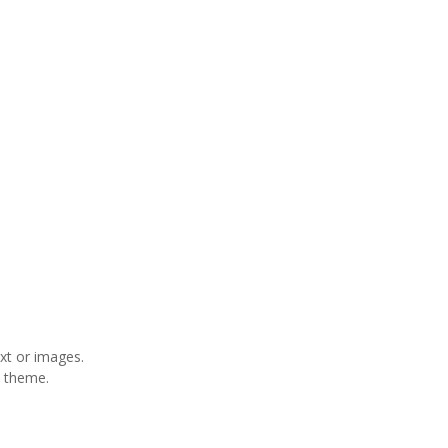
xt or images.
y theme.