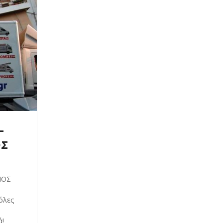
–
ΟΣ
ΙΟΣ
όλες
ά!