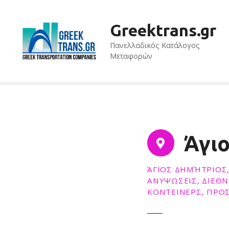
S
k
Greektrans.gr
i
p
Πανελλαδικός Κατάλογος
t
Μεταφορών
o
c
o
n
t
e
Άγιο
n
t
ΆΓΙΟΣ ΔΗΜΉΤΡΙΟΣ,
ΑΝΥΨΩΣΕΙΣ, ΔΙΕΘ
ΚΟΝΤΕΙΝΕΡΣ, ΠΡΟ