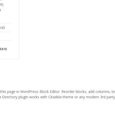
ση
α
343
ΣΕΙΣ
 this page in WordPress Block Editor. Reorder blocks, add columns, te
a Directory plugin works with Citadela theme or any modern 3rd part