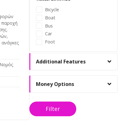
Bicycle
αφορών
Boat
ν παροχή
Bus
σης.
Car
θών,
Foot
ς ανάγκες
Additional Features
 Νομός
Money Options
Filter