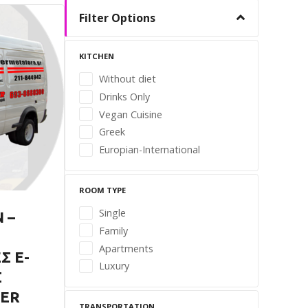
Filter Options
KITCHEN
Without diet
Drinks Only
Vegan Cuisine
Greek
Europian-International
ROOM TYPE
Single
 –
Family
Apartments
Σ E-
Luxury
Σ
DER
TRANSPORTATION