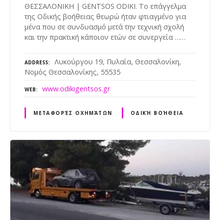
ΘΕΣΣΑΛΟΝΙΚΗ | GENTSOS ODIKI. Το επάγγελμα
της Οδικής βοήθειας θεωρώ ήταν φτιαγμένο για
μένα που σε συνδυασμό μετά την τεχνική σχολή
και την πρακτική κάποιον ετών σε συνεργεία ……
Λυκούργου 19, Πυλαία, Θεσσαλονίκη,
ADDRESS
Νομός Θεσσαλονίκης, 55535
www.odikigentsos.gr
WEB
ΜΕΤΑΦΟΡΈΣ ΟΧΗΜΆΤΩΝ
ΟΔΙΚΉ ΒΟΉΘΕΙΑ