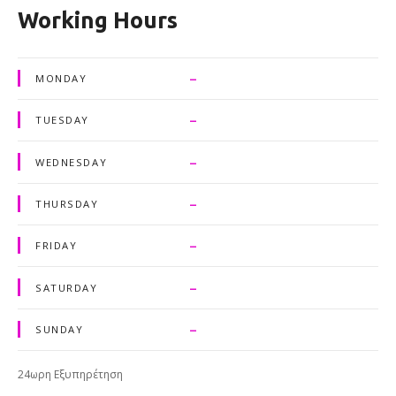
Working Hours
–
MONDAY
–
TUESDAY
–
WEDNESDAY
–
THURSDAY
–
FRIDAY
–
SATURDAY
–
SUNDAY
24ωρη Εξυπηρέτηση