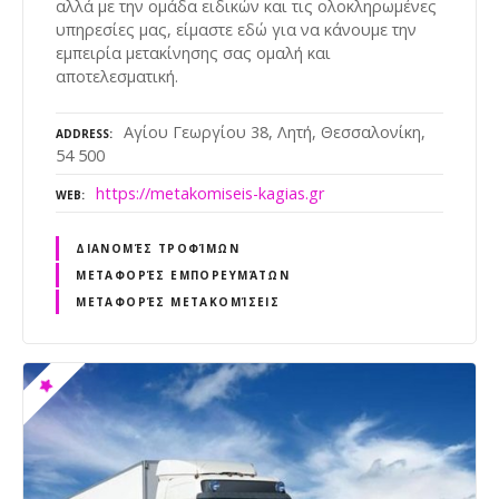
αλλά με την ομάδα ειδικών και τις ολοκληρωμένες
υπηρεσίες μας, είμαστε εδώ για να κάνουμε την
εμπειρία μετακίνησης σας ομαλή και
αποτελεσματική.
Αγίου Γεωργίου 38, Λητή, Θεσσαλονίκη,
ADDRESS
54 500
https://metakomiseis-kagias.gr
WEB
ΔΙΑΝΟΜΈΣ ΤΡΟΦΊΜΩΝ
ΜΕΤΑΦΟΡΈΣ ΕΜΠΟΡΕΥΜΆΤΩΝ
ΜΕΤΑΦΟΡΈΣ ΜΕΤΑΚΟΜΊΣΕΙΣ