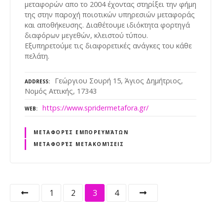
μεταφορών απο το 2004 έχοντας στηρίξει την φήμη
της στην παροχή ποιοτικών υπηρεσιών μεταφοράς
και αποθήκευσης. Διαθέτουμε ιδιόκτητα φορτηγά
διαφόρων μεγεθών, κλειστού τύπου.
Εξυπηρετούμε τις διαφορετικές ανάγκες του κάθε
πελάτη.
Γεώργιου Σουρή 15, Άγιος Δημήτριος,
ADDRESS
Νομός Αττικής, 17343
https://www.spridermetafora.gr/
WEB
ΜΕΤΑΦΟΡΈΣ ΕΜΠΟΡΕΥΜΆΤΩΝ
ΜΕΤΑΦΟΡΈΣ ΜΕΤΑΚΟΜΊΣΕΙΣ
P
1
2
3
4
o