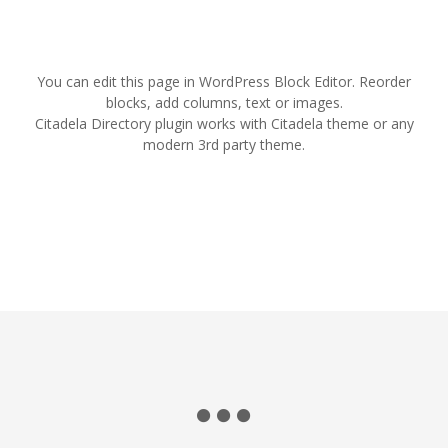
s
t
You can edit this page in WordPress Block Editor. Reorder
s
blocks, add columns, text or images.
Citadela Directory plugin works with Citadela theme or any
n
modern 3rd party theme.
a
v
i
g
a
t
i