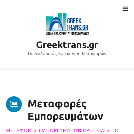
S
k
i
p
t
o
Greektrans.gr
c
o
Πανελλαδικός Κατάλογος Μεταφορών
n
t
e
n
t
Μεταφορές
Εμπορευμάτων
ΜΕΤΑΦΟΡΈΣ ΕΜΠΟΡΕΥΜΆΤΩΝ ΒΡΕΣ ΌΛΕΣ ΤΙΣ